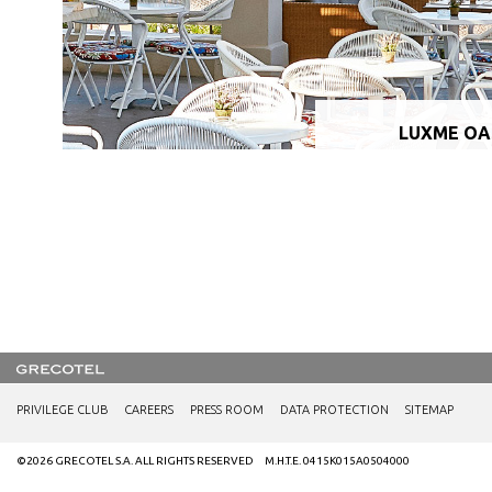
LUXME OA
PRIVILEGE CLUB
CAREERS
PRESS ROOM
DATA PROTECTION
SITEMAP
©2026 GRECOTEL S.A. ALL RIGHTS RESERVED M.H.T.E. 0415K015A0504000